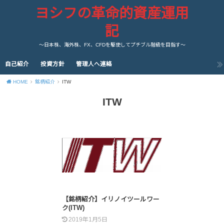
ヨシフの革命的資産運用
記
～日本株、海外株、FX、CFDを駆使してプチブル階級を目指す～
自己紹介
投資方針
管理人へ連絡
HOME
銘柄紹介
ITW
ITW
【銘柄紹介】イリノイツールワー
ク(ITW)
2019年1月5日