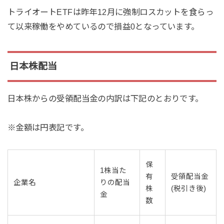
トライオートETFは昨年12月に強制ロスカットを食らっ
て以来稼働をやめているので損益0となっています。
日本株配当
日本株からの受領配当金の内訳は下記のとおりです。
※金額は円表記です。
保
1株当た
有
受領配当金
企業名
りの配当
株
(税引き後)
金
数