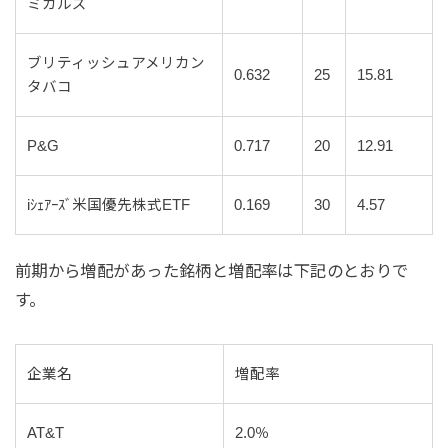
ミカルズ
ブリティッシュアメリカン
0.632
25
15.81
タバコ
P&G
0.717
20
12.91
iｼｪｱｰｽﾞ米国優先株式ETF
0.169
30
4.57
前期から増配があった銘柄と増配率は下記のとおりで
す。
企業名
増配率
AT&T
2.0％