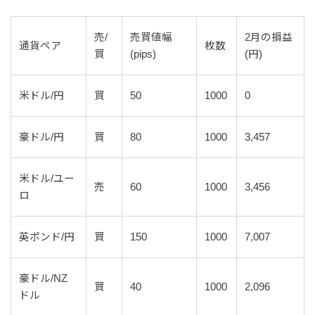
売/
売買値幅
2月の損益
通貨ペア
枚数
買
(pips)
(円)
米ドル/円
買
50
1000
0
豪ドル/円
買
80
1000
3,457
米ドル/ユー
売
60
1000
3,456
ロ
英ポンド/円
買
150
1000
7,007
豪ドル/NZ
買
40
1000
2,096
ドル