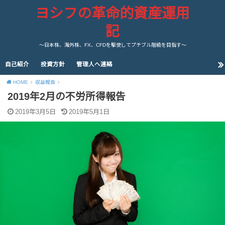
ヨシフの革命的資産運用
記
～日本株、海外株、FX、CFDを駆使してプチブル階級を目指す～
自己紹介
投資方針
管理人へ連絡
HOME
収益報告
2019年2月の不労所得報告
2019年3月5日
2019年5月1日