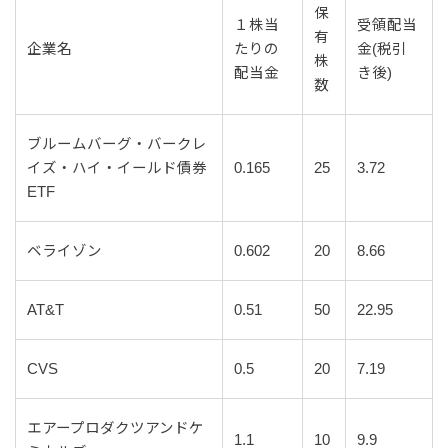
保
１株当
受領配当
有
企業名
たりの
金(税引
株
配当金
き後)
数
ブルームバーグ・バークレ
イズ・ハイ・イールド債券
0.165
25
3.72
ETF
ベライゾン
0.602
20
8.66
AT&T
0.51
50
22.95
CVS
0.5
20
7.19
エアープロダクツアンドケ
1.1
10
9.9