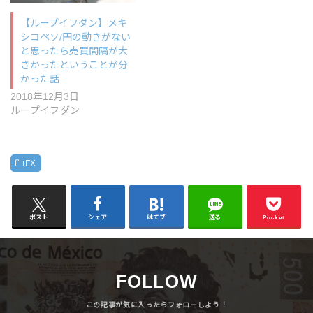
【ループイフダン】メキ
シコペソ/円の動きがない
と思ったら売買間隔が大
きかったということが分
かった話
2018年12月3日
ループイフダン
FX
ポスト
シェア
はてブ
送る
Pocket
FOLLOW